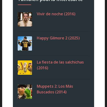
Vivir de noche (2016)
Happy Gilmore 2 (2025)
La fiesta de las salchichas
(2016)
Muppets 2: Los Más
Buscados (2014)