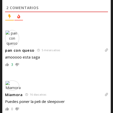
2
COMENTARIOS
pan con queso
5 meses atras
amooooo esta saga
3
Miamora
16 dias atras
Puedes poner la peli de sleepover
0