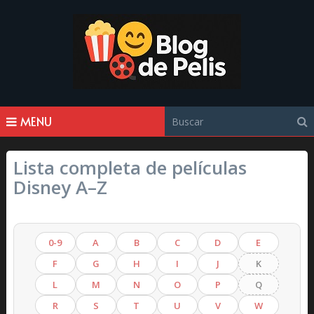
MENU
Lista completa de películas
Disney A–Z
0-9
A
B
C
D
E
F
G
H
I
J
K
L
M
N
O
P
Q
R
S
T
U
V
W