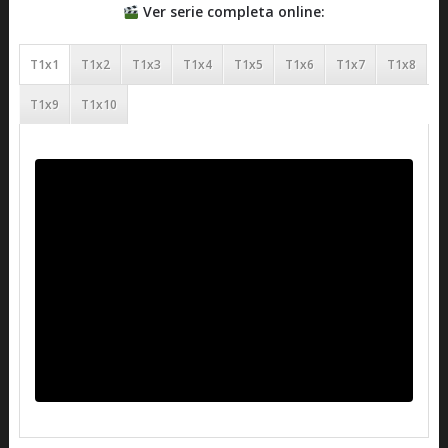
Ver serie completa online:
T1x1
T1x2
T1x3
T1x4
T1x5
T1x6
T1x7
T1x8
T1x9
T1x10