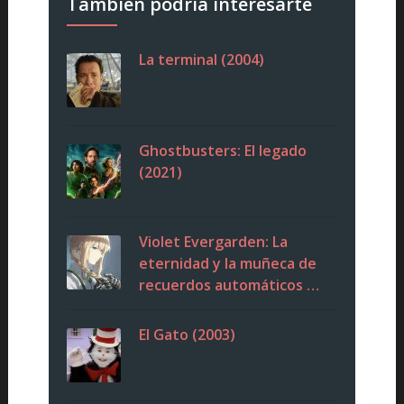
También podría interesarte
La terminal (2004)
Ghostbusters: El legado
(2021)
Violet Evergarden: La
eternidad y la muñeca de
recuerdos automáticos …
El Gato (2003)