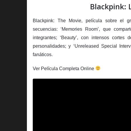
Blackpink: L
Blackpink: The Movie, película sobre el g
secuencias: ‘Memories Room’, que compart
integrantes; ‘Beauty’, con intensos cortes 
personalidades; y ‘Unreleased Special Inter
fanáticos.
Ver Película Completa Online