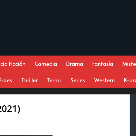
cia Ficción
Comedia
Drama
Fantasía
Miste
éroes
Thriller
Terror
Series
Western
K-d
2021)