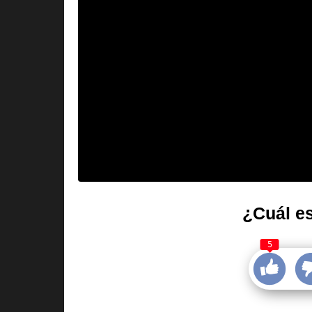
¿Cuál es
5