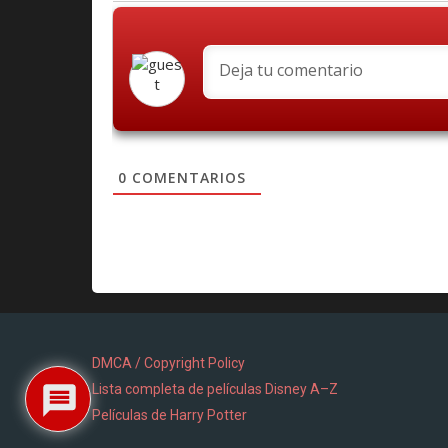
0
COMENTARIOS
DMCA / Copyright Policy
Lista completa de películas Disney A–Z
Películas de Harry Potter