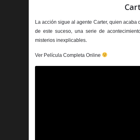
Cart
La acción sigue al agente Carter, quien acaba 
de este suceso, una serie de acontecimient
misterios inexplicables.
Ver Película Completa Online