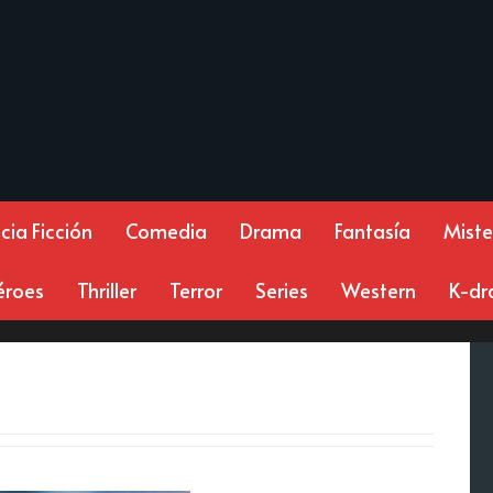
cia Ficción
Comedia
Drama
Fantasía
Miste
éroes
Thriller
Terror
Series
Western
K-d