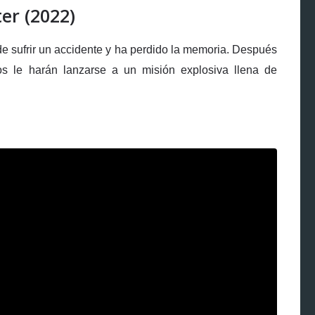
er (2022)
de sufrir un accidente y ha perdido la memoria. Después
os le harán lanzarse a un misión explosiva llena de