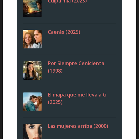
Culpa mía (2023)
Caerás (2025)
Por Siempre Cenicienta
(1998)
El mapa que me lleva a ti
(2025)
Las mujeres arriba (2000)