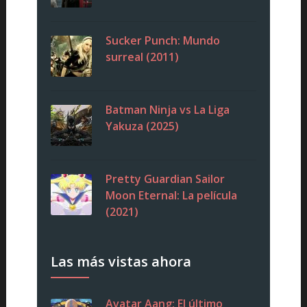
Sucker Punch: Mundo
surreal (2011)
Batman Ninja vs La Liga
Yakuza (2025)
Pretty Guardian Sailor
Moon Eternal: La película
(2021)
Las más vistas ahora
Avatar Aang: El último