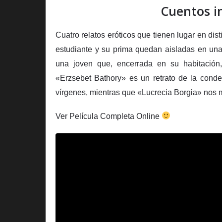
Cuentos i
Cuatro relatos eróticos que tienen lugar en dis
estudiante y su prima quedan aisladas en una p
una joven que, encerrada en su habitación,
«Erzsebet Bathory» es un retrato de la cond
vírgenes, mientras que «Lucrecia Borgia» nos mu
Ver Película Completa Online