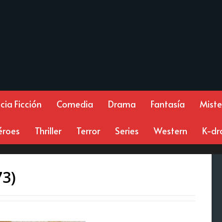
cia Ficción
Comedia
Drama
Fantasía
Miste
éroes
Thriller
Terror
Series
Western
K-d
73)