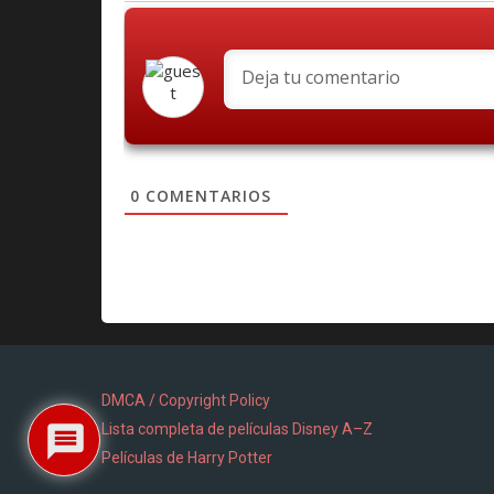
0
COMENTARIOS
DMCA / Copyright Policy
Lista completa de películas Disney A–Z
Películas de Harry Potter