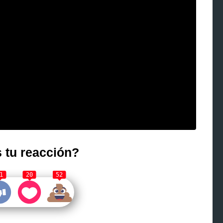
 tu reacción?
1
20
52