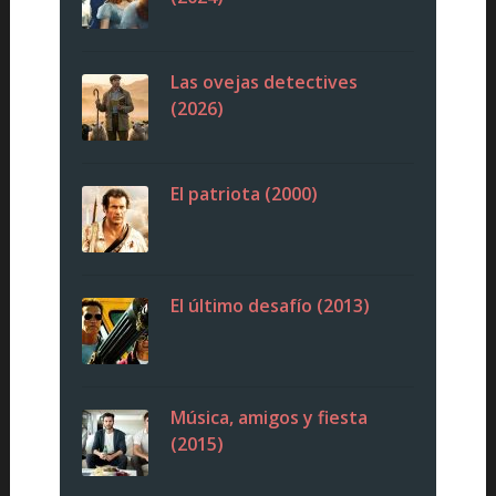
Las ovejas detectives
(2026)
El patriota (2000)
El último desafío (2013)
Música, amigos y fiesta
(2015)