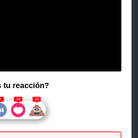
 tu reacción?
9
34
28