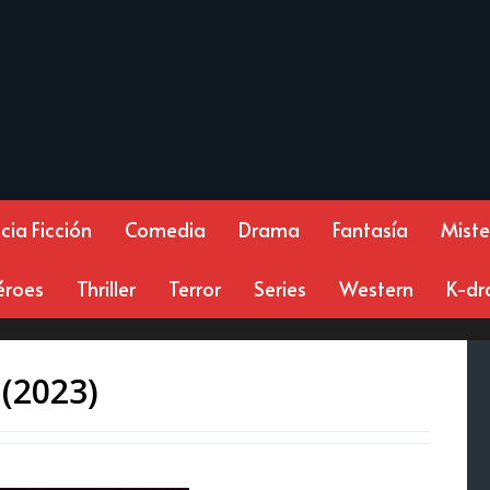
cia Ficción
Comedia
Drama
Fantasía
Miste
éroes
Thriller
Terror
Series
Western
K-d
 (2023)