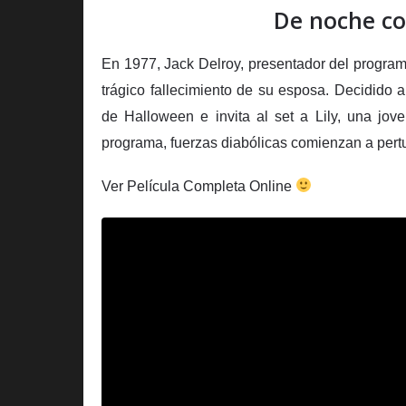
De noche con
En 1977, Jack Delroy, presentador del programa
trágico fallecimiento de su esposa. Decidido 
de Halloween e invita al set a Lily, una jov
programa, fuerzas diabólicas comienzan a pertur
Ver Película Completa Online