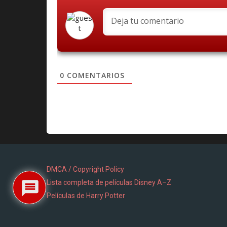
0
COMENTARIOS
DMCA / Copyright Policy
Lista completa de películas Disney A–Z
Películas de Harry Potter