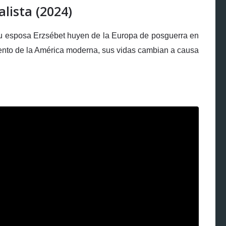
alista (2024)
 su esposa Erzsébet huyen de la Europa de posguerra en
iento de la América moderna, sus vidas cambian a causa