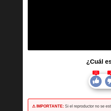
¿Cuál es
11
⚠ IMPORTANTE:
Si el reproductor no se es