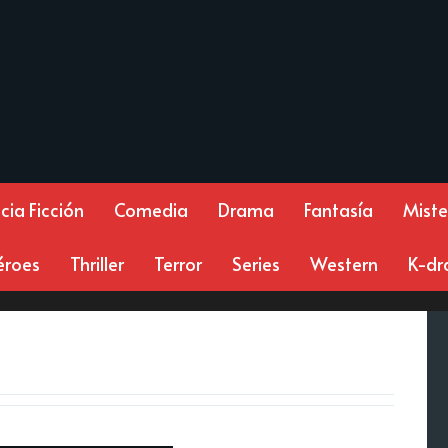
cia Ficción
Comedia
Drama
Fantasía
Miste
éroes
Thriller
Terror
Series
Western
K-d