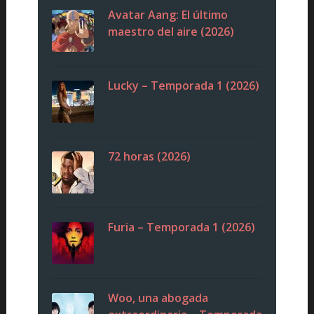
Avatar Aang: El último
maestro del aire (2026)
Lucky – Temporada 1 (2026)
72 horas (2026)
Furia – Temporada 1 (2026)
Woo, una abogada