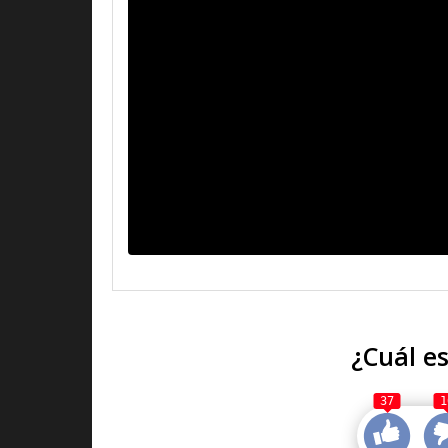
¿Cuál es
37
1