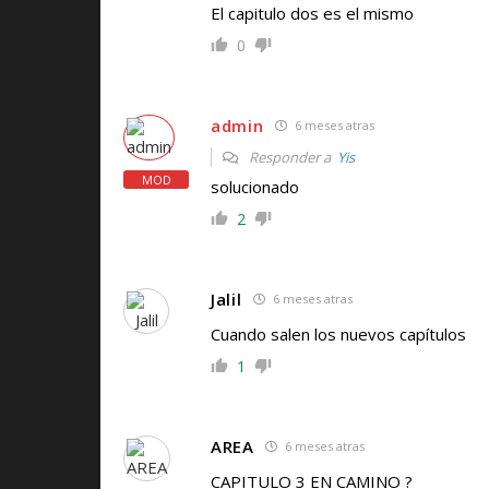
El capitulo dos es el mismo
0
admin
6 meses atras
Responder a
Yis
MOD
solucionado
2
Jalil
6 meses atras
Cuando salen los nuevos capítulos
1
AREA
6 meses atras
CAPITULO 3 EN CAMINO ?