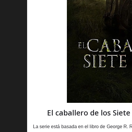
El caballero de los Siet
La serie está basada en el libro de George R. R