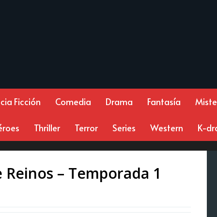
cia Ficción
Comedia
Drama
Fantasía
Miste
éroes
Thriller
Terror
Series
Western
K-d
te Reinos – Temporada 1