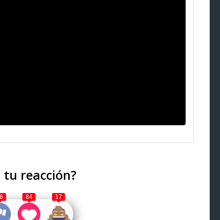
 tu reacción?
6
84
17