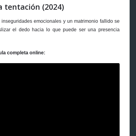
a tentación (2024)
s inseguridades emocionales y un matrimonio fallido se
slizar el dedo hacia lo que puede ser una presencia
ula completa online: