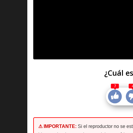
¿Cuál es
7
⚠ IMPORTANTE:
Si el reproductor no se es