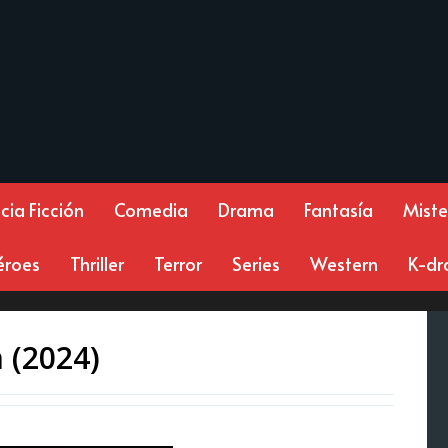
cia Ficción
Comedia
Drama
Fantasía
Miste
éroes
Thriller
Terror
Series
Western
K-d
n (2024)