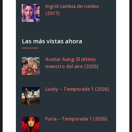
Ingrid cambia de rumbo
(2017)
Las más vistas ahora
Avatar Aang: El último
maestro del aire (2026)
Lucky – Temporada 1 (2026)
Furia – Temporada 1 (2026)