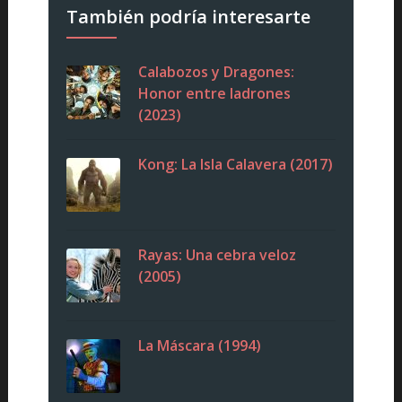
También podría interesarte
Calabozos y Dragones:
Honor entre ladrones
(2023)
Kong: La Isla Calavera (2017)
Rayas: Una cebra veloz
(2005)
La Máscara (1994)