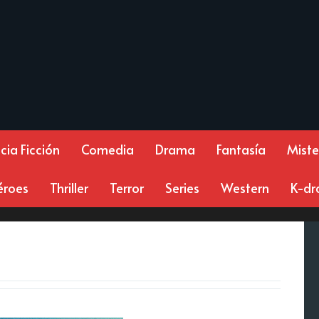
cia Ficción
Comedia
Drama
Fantasía
Miste
éroes
Thriller
Terror
Series
Western
K-d