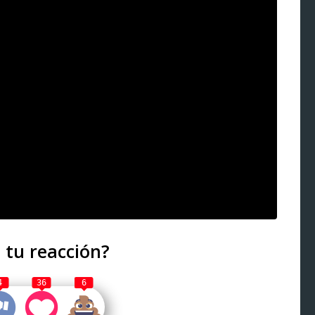
 tu reacción?
4
36
6