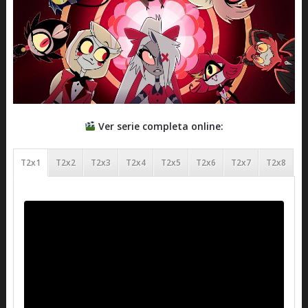
Ver serie completa online:
T2x1
T2x2
T2x3
T2x4
T2x5
T2x6
T2x7
T2x8