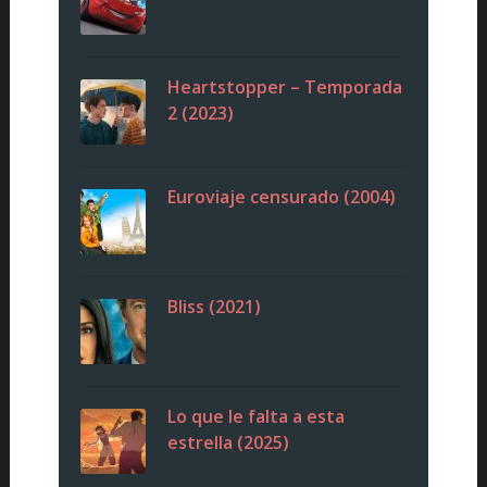
Heartstopper – Temporada
2 (2023)
Euroviaje censurado (2004)
Bliss (2021)
Lo que le falta a esta
estrella (2025)