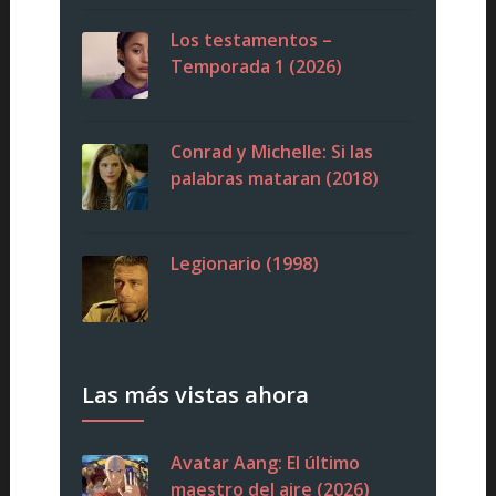
Los testamentos –
Temporada 1 (2026)
Conrad y Michelle: Si las
palabras mataran (2018)
Legionario (1998)
Las más vistas ahora
Avatar Aang: El último
maestro del aire (2026)