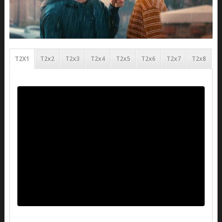
T2X1
T2x2
T2x3
T2x4
T2x5
T2x6
T2x7
T2x8