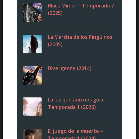
Black Mirror – Temporada 7
(2025)
La Marcha de los Pingüinos
(2005)
Divergente (2014)
La luz que aún nos guía –
Temporada 1 (2026)
El juego de la muerte –
Temporada 1 (2024)