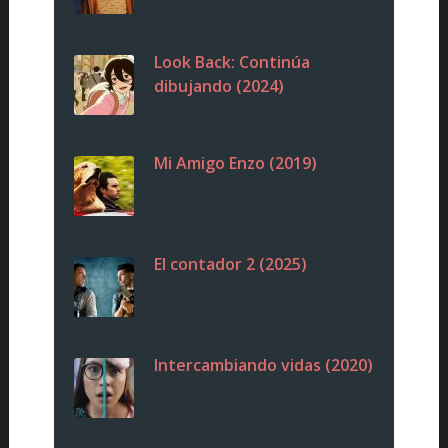
Look Back: Continúa
dibujando (2024)
Mi Amigo Enzo (2019)
El contador 2 (2025)
Intercambiando vidas (2020)