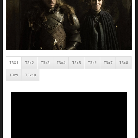
T3X1
T3x2
T3x3
T3x4
T3x5
T3x6
T3x7
T3x8
T3x9
T3x10