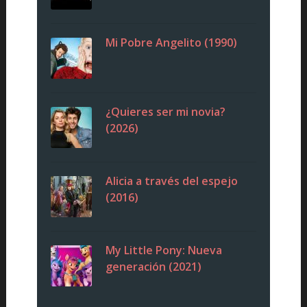
Mi Pobre Angelito (1990)
¿Quieres ser mi novia?
(2026)
Alicia a través del espejo
(2016)
My Little Pony: Nueva
generación (2021)