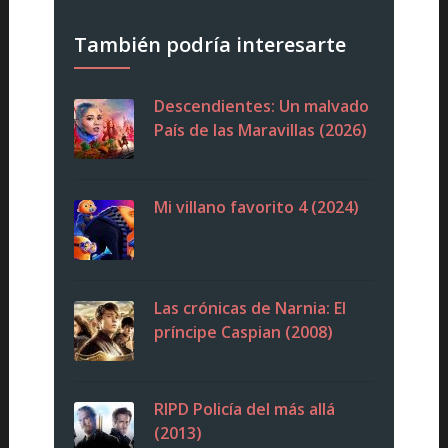
También podría interesarte
Descendientes: Un malvado
País de las Maravillas (2026)
Mi villano favorito 4 (2024)
Las crónicas de Narnia: El
príncipe Caspian (2008)
RIPD Policía del más allá
(2013)