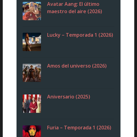
Avatar Aang: El último
maestro del aire (2026)
Lucky – Temporada 1 (2026)
Amos del universo (2026)
Aniversario (2025)
Furia – Temporada 1 (2026)