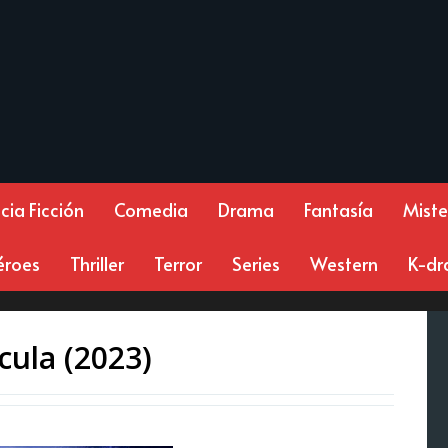
cia Ficción
Comedia
Drama
Fantasía
Miste
éroes
Thriller
Terror
Series
Western
K-d
cula (2023)