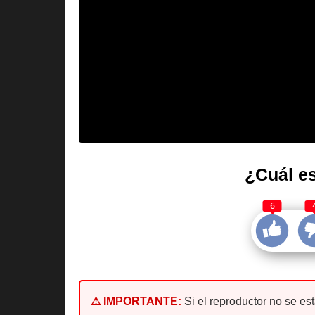
¿Cuál es
6
⚠ IMPORTANTE:
Si el reproductor no se es