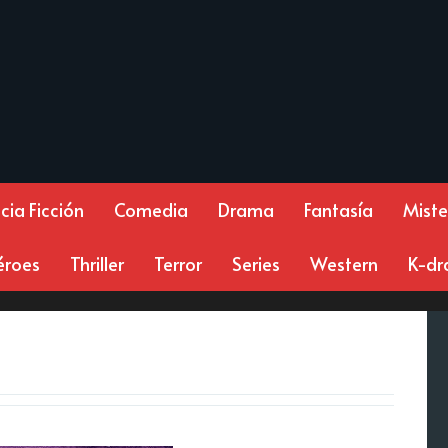
cia Ficción
Comedia
Drama
Fantasía
Miste
éroes
Thriller
Terror
Series
Western
K-d