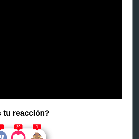
 tu reacción?
1
39
1