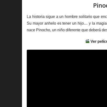
Pino
La historia sigue a un hombre solitario que en
Su mayor anhelo es tener un hijo… y la magia
nace Pinocho, un niño diferente que deberá des
Ver pelíc