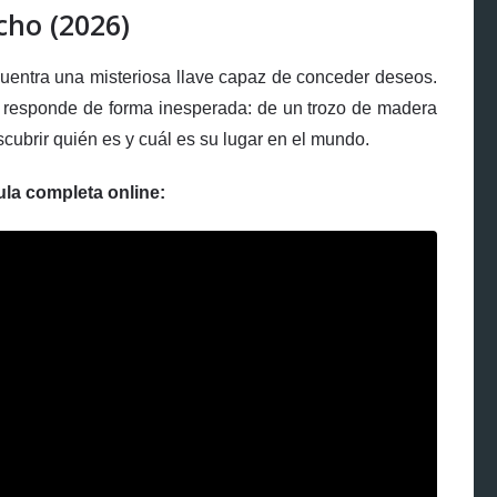
cho (2026)
cuentra una misteriosa llave capaz de conceder deseos.
 responde de forma inesperada: de un trozo de madera
cubrir quién es y cuál es su lugar en el mundo.
ula completa online: