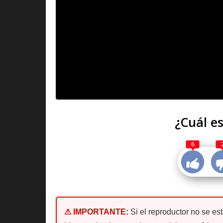
¿Cuál es
6
⚠ IMPORTANTE:
Si el reproductor no se es