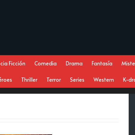
cia Ficción
Comedia
Drama
Fantasía
Miste
éroes
Thriller
Terror
Series
Western
K-d