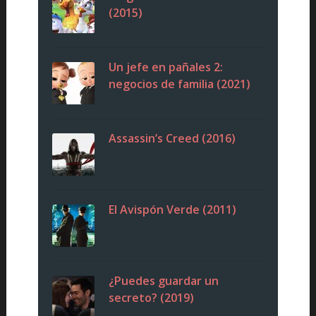
(2015)
Un jefe en pañales 2:
negocios de familia (2021)
Assassin’s Creed (2016)
El Avispón Verde (2011)
¿Puedes guardar un
secreto? (2019)