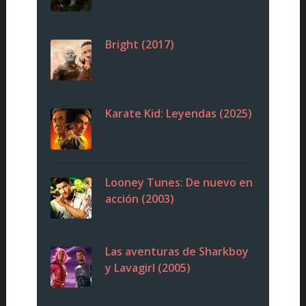
Bright (2017)
Karate Kid: Leyendas (2025)
Looney Tunes: De nuevo en
acción (2003)
Las aventuras de Sharkboy
y Lavagirl (2005)