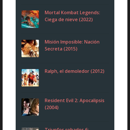
Mortal Kombat Legends:
Ciega de nieve (2022)
Misión Imposible: Nación
Secreta (2015)
Ralph, el demoledor (2012)
Resident Evil 2: Apocalipsis
(2004)
Triunfos robados 6: