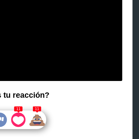
 tu reacción?
11
11