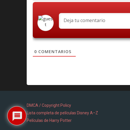
0
COMENTARIOS
DMCA / Copyright Policy
Lista completa de películas Disney A–Z
Películas de Harry Potter