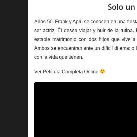
Solo un
Años 50. Frank y April se conocen en una fiest
ser actriz. Él desea viajar y huir de la rutin
estable matrimonio con dos hijos que vive a 
Ambos se encuentran ante un difícil dilema: o 
con la vida que tienen.
Ver Película Completa Online