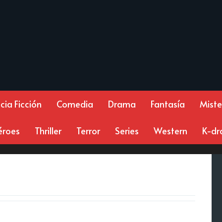
cia Ficción
Comedia
Drama
Fantasía
Miste
éroes
Thriller
Terror
Series
Western
K-d