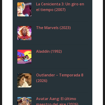
La Cenicienta 3: Un giro en
el tiempo (2007)
The Marvels (2023)
Aladdín (1992)
Outlander – Temporada 8
(2026)
Avatar Aang: El último
maestro del aire (2026)