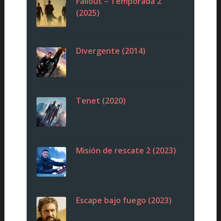
Fallout – Temporada 2
(2025)
Divergente (2014)
Tenet (2020)
Misión de rescate 2 (2023)
Escape bajo fuego (2023)