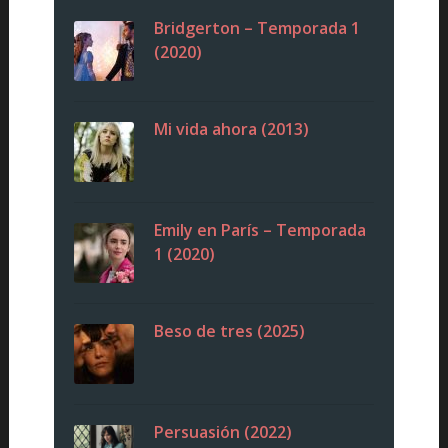
Bridgerton – Temporada 1
(2020)
Mi vida ahora (2013)
Emily en París – Temporada
1 (2020)
Beso de tres (2025)
Persuasión (2022)