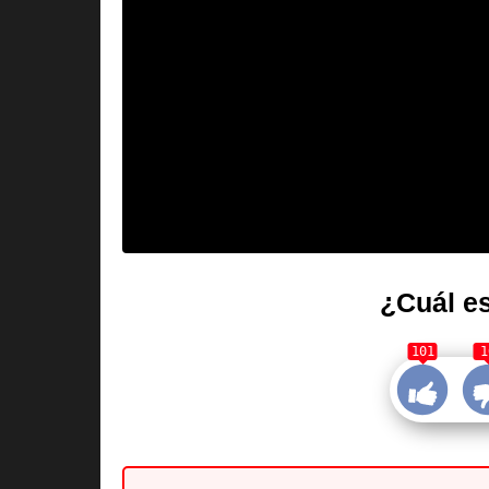
¿Cuál es
101
1