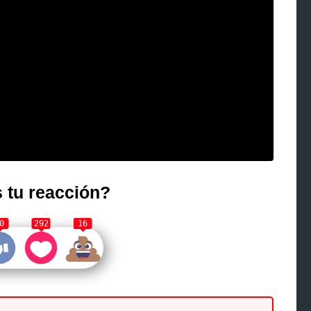
 tu reacción?
0
292
16