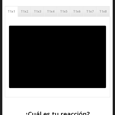
T1x1
T1x2
T1x3
T1x4
T1x5
T1x6
T1x7
T1x8
¿Cuál es tu reacción?