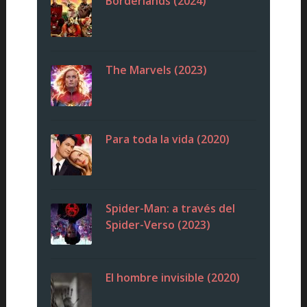
Borderlands (2024)
The Marvels (2023)
Para toda la vida (2020)
Spider-Man: a través del
Spider-Verso (2023)
El hombre invisible (2020)