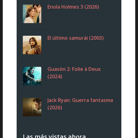
Enola Holmes 3 (2026)
El último samurái (2003)
Guasón 2: Folie à Deux
(2024)
Jack Ryan: Guerra fantasma
(2026)
Las más vistas ahora