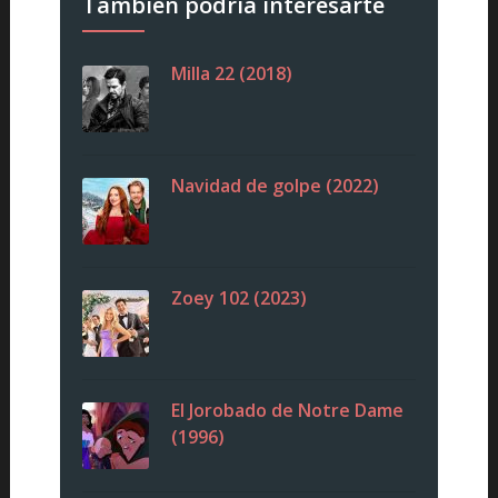
También podría interesarte
Milla 22 (2018)
Navidad de golpe (2022)
Zoey 102 (2023)
El Jorobado de Notre Dame
(1996)