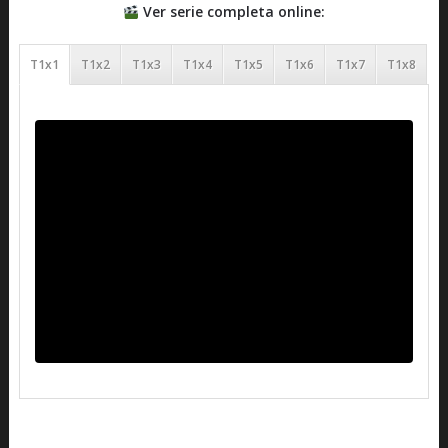
Ver serie completa online:
T1x1
T1x2
T1x3
T1x4
T1x5
T1x6
T1x7
T1x8