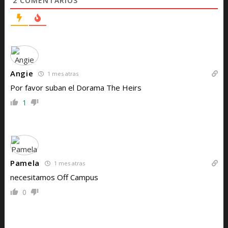
2
COMENTARIOS
Angie
1 mes atras
Por favor suban el Dorama The Heirs
1
Pamela
1 mes atras
necesitamos Off Campus
0