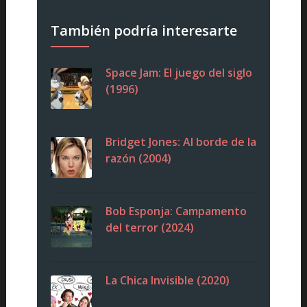
También podría interesarte
Space Jam: El juego del siglo
(1996)
Bridget Jones: Al borde de la
razón (2004)
Bob Esponja: Campamento
del terror (2024)
La Chica Invisible (2020)