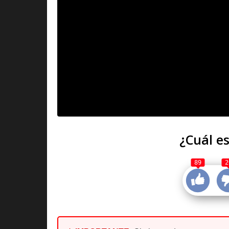
¿Cuál es
89
2