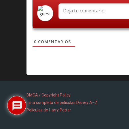
0
COMENTARIOS
DMCA / Copyright Policy
Lista completa de películas Disney A–Z
Películas de Harry Potter