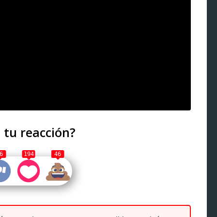
 tu reacción?
6
194
46