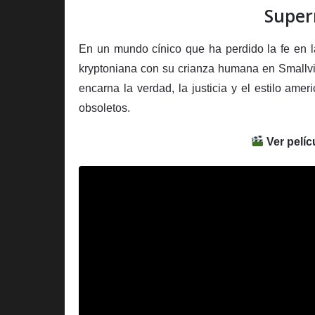
Super
En un mundo cínico que ha perdido la fe en l
kryptoniana con su crianza humana en Smallvi
encarna la verdad, la justicia y el estilo ame
obsoletos.
Ver pelíc