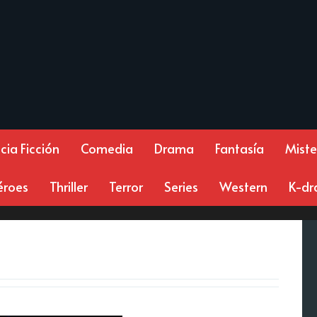
cia Ficción
Comedia
Drama
Fantasía
Miste
éroes
Thriller
Terror
Series
Western
K-d