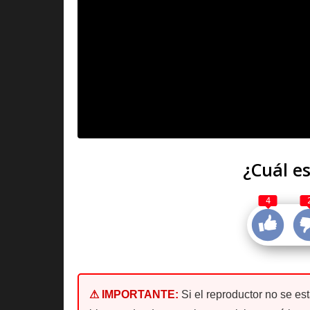
¿Cuál es
4
⚠ IMPORTANTE:
Si el reproductor no se es