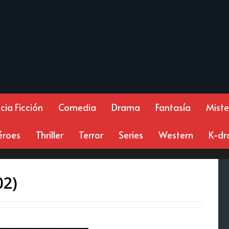
cia Ficción
Comedia
Drama
Fantasía
Miste
éroes
Thriller
Terror
Series
Western
K-d
02)