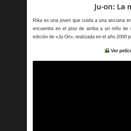
Ju-on: La 
Rika es una joven que cuida a una anciana e
encuentra en el piso de arriba a un niño de 
edición de «Ju On», realizada en el año 2000 p
Ver pelíc