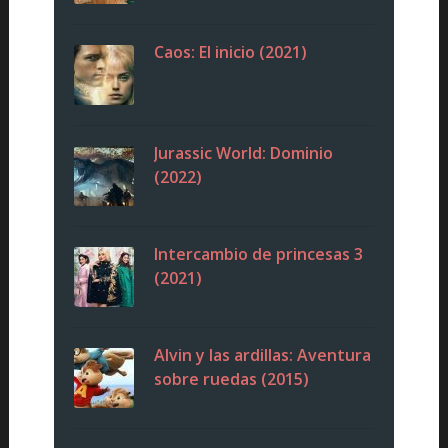
Caos: El inicio (2021)
Jurassic World: Dominio
(2022)
Intercambio de princesas 3
(2021)
Alvin y las ardillas: Aventura
sobre ruedas (2015)