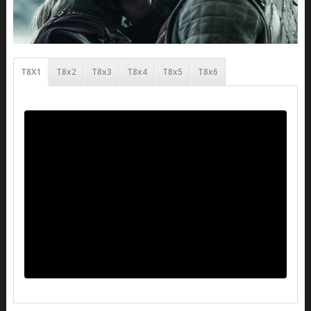
T8X1
T8x2
T8x3
T8x4
T8x5
T8x6