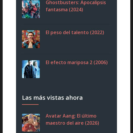
Ghostbusters: Apocalipsis
fantasma (2024)
El peso del talento (2022)
El efecto mariposa 2 (2006)
Las más vistas ahora
Avatar Aang: El último
maestro del aire (2026)