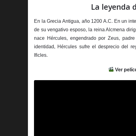
La leyenda d
En la Grecia Antigua, año 1200 A.C. En un inte
de su vengativo esposo, la reina Alcmena dirig
nace Hércules, engendrado por Zeus, padre
identidad, Hércules sufre el desprecio del rey
Ificles.
Ver pelíc