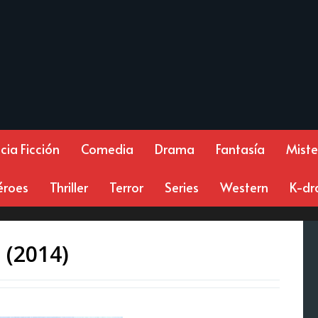
cia Ficción
Comedia
Drama
Fantasía
Miste
éroes
Thriller
Terror
Series
Western
K-d
 (2014)