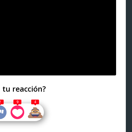
 tu reacción?
2
9
4