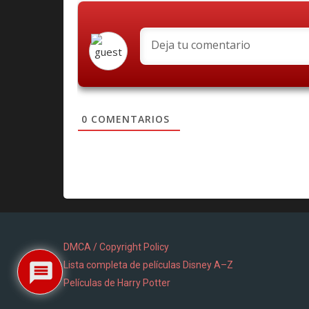
0
COMENTARIOS
DMCA / Copyright Policy
Lista completa de películas Disney A–Z
Películas de Harry Potter