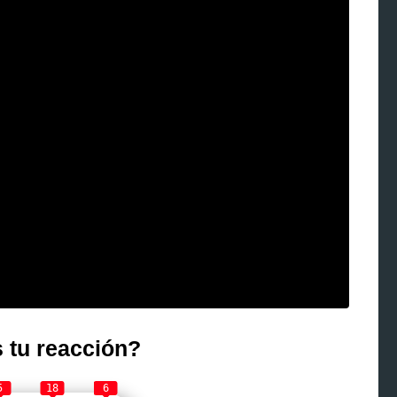
 tu reacción?
5
18
6