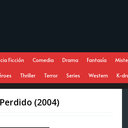
cia Ficción
Comedia
Drama
Fantasía
Miste
éroes
Thriller
Terror
Series
Western
K-d
Perdido (2004)