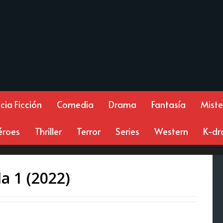
cia Ficción
Comedia
Drama
Fantasía
Miste
éroes
Thriller
Terror
Series
Western
K-d
a 1 (2022)