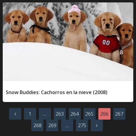
Snow Buddies: Cachorros en la nieve (2008)
Paginación
1
…
263
264
265
266
267
de
268
269
…
275
entradas