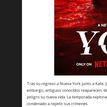
Tras su regreso a Nueva York junto a Kate, J
embargo, antiguos conocidos reaparecen, de
peligro su nueva vida. La temporada explorar
condenado a repetir sus crímenes. ​