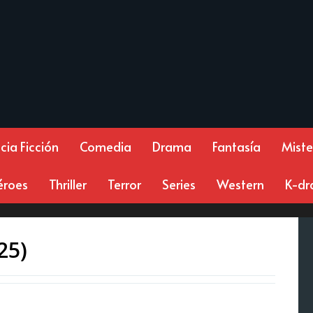
cia Ficción
Comedia
Drama
Fantasía
Miste
éroes
Thriller
Terror
Series
Western
K-d
25)