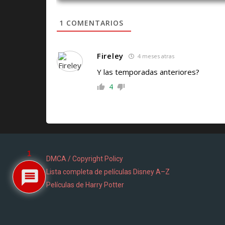
1
COMENTARIOS
Fireley
4 meses atras
Y las temporadas anteriores?
4
1
DMCA / Copyright Policy
Lista completa de películas Disney A–Z
Películas de Harry Potter