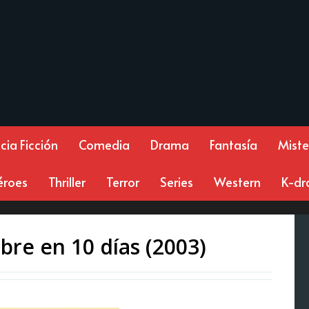
cia Ficción
Comedia
Drama
Fantasía
Miste
éroes
Thriller
Terror
Series
Western
K-d
re en 10 días (2003)