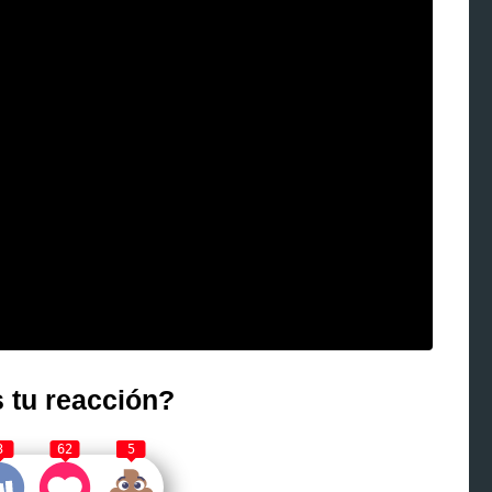
 tu reacción?
3
62
5